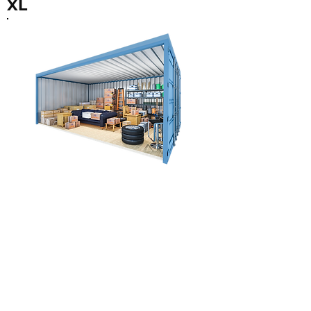
XL
High Cube: 30 cm hoger
Gelijkvloers
XL
Opslagcontainer
Oppervlakte
Te huur vanaf
14 m²
€ 159 p/m