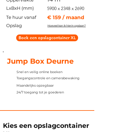
LxBxH (mm)
5900 x 2348 x 2690
Te huur vanaf
€ 159 / maand
Opslag
Hoeveel kan ik hierin opslaan?
Boek een opslagcontainer XL
Jump Box Deurne
Snel en veilig online boeken
Toegangscontrole en camerabewaking
Maandelijks opzegbaar
24/7 toegang tot je goederen
Kies een opslagcontainer