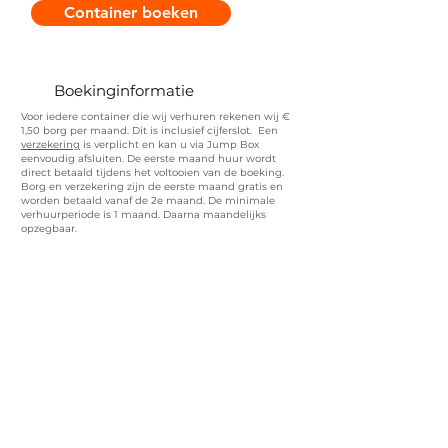
Container boeken
Boekinginformatie
Voor iedere container die wij verhuren rekenen wij €
1,50 borg per maand. Dit is inclusief cijferslot. Een
verzekering
is verplicht en kan u via Jump Box
eenvoudig afsluiten. De eerste maand huur wordt
direct betaald tijdens het voltooien van de boeking.
Borg en verzekering zijn de eerste maand gratis en
worden betaald vanaf de 2e maand. De minimale
verhuurperiode is 1 maand. Daarna maandelijks
opzegbaar.
Contact