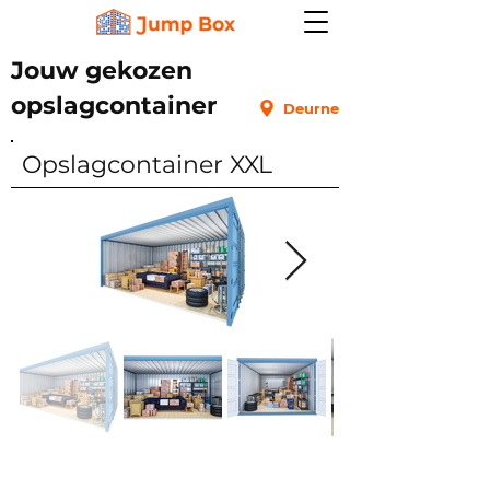
Jouw gekozen
opslagcontainer
Deurne
Opslagcontainer XXL
High Cube: 30 cm hoger
Gelijkvloers
Extra info: Deze opslagcontainer bevindt zich in
openlucht achter een gesloten hekwerk.