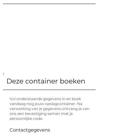
€ 255 / maand
Prijs incl. BTW
28 m²
Oppervlakte
76 m³
Volume
LxBxH (mm)
12030 x 2348 x 2699
Opslag
Hoeveel kan ik hierin opslaan?
Verdiep
Gelijkvloers
Deze container boeken
Vul onderstaande gegevens in en boek
vandaag nog jouw opslagcontainer. Na
verwerking van je gegevens ontvang je van
ons een bevestiging samen met je
persoonlijke code.
Contactgegevens