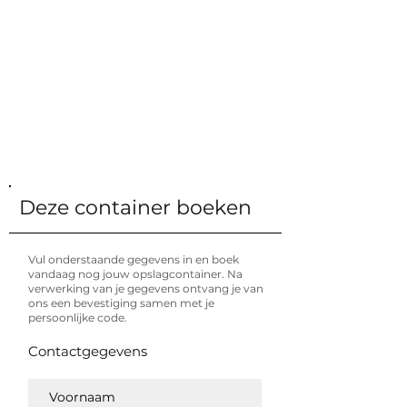
€ 118 / maand
Prijs incl. BTW
14 m²
Oppervlakte
33 m³
Volume
LxBxH (mm)
5900 x 2348 x 2392
Opslag
Hoeveel kan ik hierin opslaan?
Verdiep
1ste verdieping
Deze container boeken
Vul onderstaande gegevens in en boek
vandaag nog jouw opslagcontainer. Na
verwerking van je gegevens ontvang je van
ons een bevestiging samen met je
persoonlijke code.
Contactgegevens