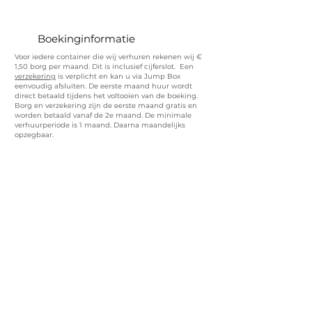
Boekinginformatie
Voor iedere container die wij verhuren rekenen wij €
1,50 borg per maand. Dit is inclusief cijferslot. Een
verzekering
is verplicht en kan u via Jump Box
eenvoudig afsluiten. De eerste maand huur wordt
direct betaald tijdens het voltooien van de boeking.
Borg en verzekering zijn de eerste maand gratis en
worden betaald vanaf de 2e maand. De minimale
verhuurperiode is 1 maand. Daarna maandelijks
opzegbaar.
Contact
Tweemontstraat 144